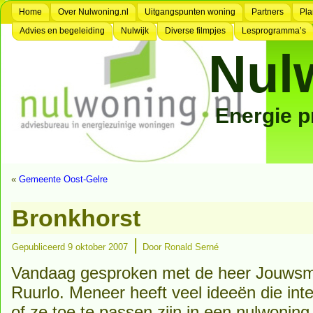
Home
Over Nulwoning.nl
Uitgangspunten woning
Partners
Pla
Advies en begeleiding
Nulwijk
Diverse filmpjes
Lesprogramma’s
Nul
Energie 
«
Gemeente Oost-Gelre
Bronkhorst
|
Gepubliceerd
9 oktober 2007
Door
Ronald Serné
Vandaag gesproken met de heer Jouwsm
Ruurlo. Meneer heeft veel ideeën die inte
of ze toe te passen zijn in een nulwoning