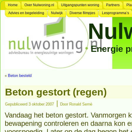
Home
Over Nulwoning.nl
Uitgangspunten woning
Partners
Pla
Advies en begeleiding
Nulwijk
Diverse filmpjes
Lesprogramma’s
Nul
Energie 
«
Beton besteld
Beton gestort (regen)
|
Gepubliceerd
3 oktober 2007
Door
Ronald Serné
Vandaag het beton gestort. Vanmorgen
bewapening controleren en daarna kon er
voorspoedig. Later op de dag begon het 