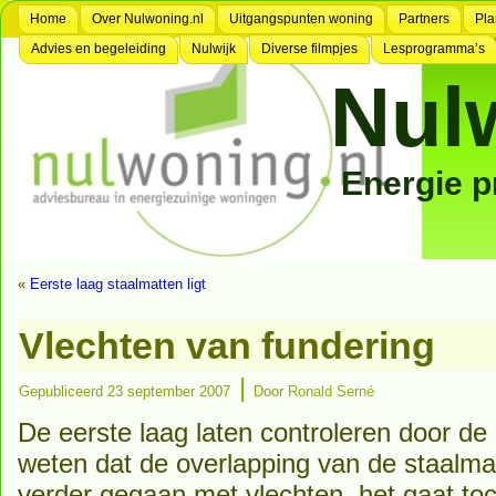
Home
Over Nulwoning.nl
Uitgangspunten woning
Partners
Pla
Advies en begeleiding
Nulwijk
Diverse filmpjes
Lesprogramma’s
Nul
Energie 
«
Eerste laag staalmatten ligt
Vlechten van fundering
|
Gepubliceerd
23 september 2007
Door
Ronald Serné
De eerste laag laten controleren door d
weten dat de overlapping van de staalm
verder gegaan met vlechten, het gaat toc