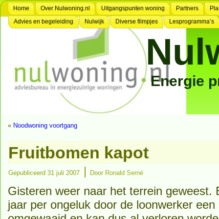
Home
Over Nulwoning.nl
Uitgangspunten woning
Partners
Pla
Advies en begeleiding
Nulwijk
Diverse filmpjes
Lesprogramma’s
Nul
Energie 
«
Noodwoning voortgang
Fruitbomen kapot
|
Gepubliceerd
31 juli 2007
Door
Ronald Serné
Gisteren weer naar het terrein geweest.
jaar per ongeluk door de loonwerker een
omgewaaid en kan dus al verloren word