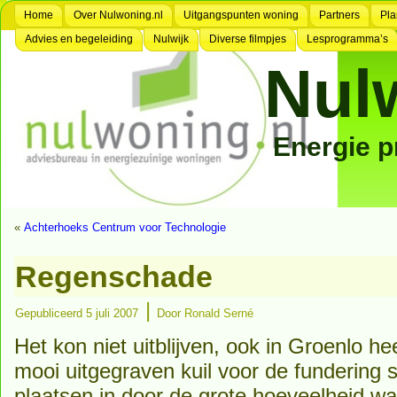
Home
Over Nulwoning.nl
Uitgangspunten woning
Partners
Pla
Advies en begeleiding
Nulwijk
Diverse filmpjes
Lesprogramma’s
Nul
Energie 
«
Achterhoeks Centrum voor Technologie
Regenschade
|
Gepubliceerd
5 juli 2007
Door
Ronald Serné
Het kon niet uitblijven, ook in Groenlo h
mooi uitgegraven kuil voor de fundering s
plaatsen in door de grote hoeveelheid w