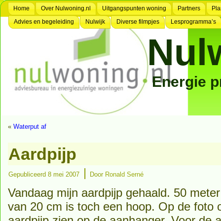
Home
Over Nulwoning.nl
Uitgangspunten woning
Partners
Pla
Advies en begeleiding
Nulwijk
Diverse filmpjes
Lesprogramma’s
Nul
Energie 
«
Waterput af
Aardpijp
|
Gepubliceerd
8 mei 2007
Door
Ronald Serné
Vandaag mijn aardpijp gehaald. 50 mete
van 20 cm is toch een hoop. Op de foto o
aardpijp zien op de aanhanger. Voor de a