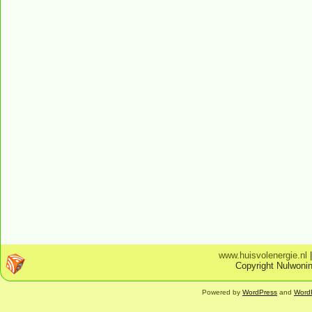
www.huisvolenergie.nl
Copyright Nulwonin
Powered by
WordPress
and
Word