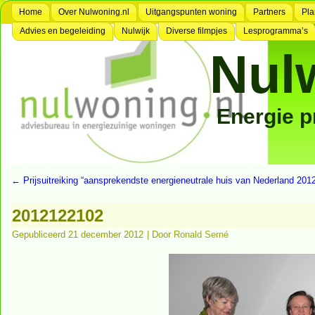
Home
Over Nulwoning.nl
Uitgangspunten woning
Partners
Pla
Advies en begeleiding
Nulwijk
Diverse filmpjes
Lesprogramma’s
Nul
Energie 
←
Prijsuitreiking “aansprekendste energieneutrale huis van Nederland 201
2012122102
Gepubliceerd
21 december 2012
|
Door
Ronald Serné