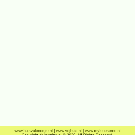
www.huisvolenergie.nl
|
www.vrijhuis.nl
|
www.myleneserne.nl