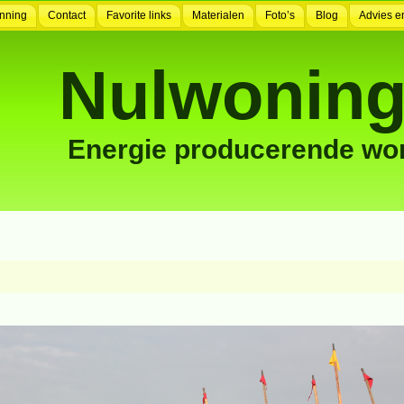
nning
Contact
Favorite links
Materialen
Foto’s
Blog
Advies e
Nulwoning
Energie producerende wo