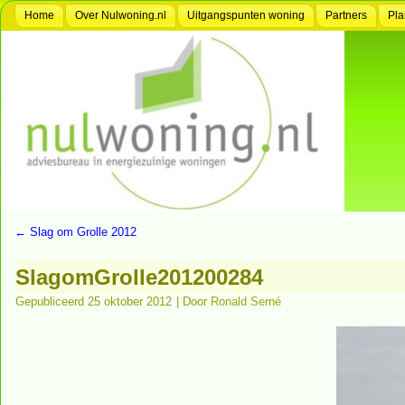
Home
Over Nulwoning.nl
Uitgangspunten woning
Partners
Pla
←
Slag om Grolle 2012
SlagomGrolle201200284
Gepubliceerd
25 oktober 2012
|
Door
Ronald Serné