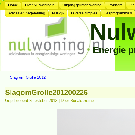
Home
Over Nulwoning.nl
Uitgangspunten woning
Partners
Pla
Advies en begeleiding
Nulwijk
Diverse filmpjes
Lesprogramma’s
Nul
Energie 
←
Slag om Grolle 2012
SlagomGrolle201200226
Gepubliceerd
25 oktober 2012
|
Door
Ronald Serné