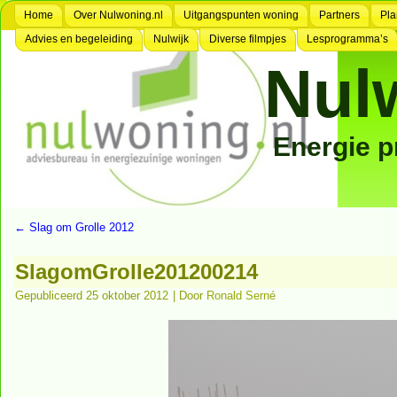
Home
Over Nulwoning.nl
Uitgangspunten woning
Partners
Pla
Advies en begeleiding
Nulwijk
Diverse filmpjes
Lesprogramma’s
Nul
Energie 
←
Slag om Grolle 2012
SlagomGrolle201200214
Gepubliceerd
25 oktober 2012
|
Door
Ronald Serné