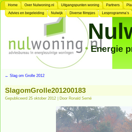
Home
Over Nulwoning.nl
Uitgangspunten woning
Partners
Pla
Advies en begeleiding
Nulwijk
Diverse filmpjes
Lesprogramma’s
Nul
Energie 
←
Slag om Grolle 2012
SlagomGrolle201200183
Gepubliceerd
25 oktober 2012
|
Door
Ronald Serné