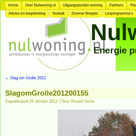
Home
Over Nulwoning.nl
Uitgangspunten woning
Partners
Pla
Advies en begeleiding
Nulwijk
Diverse filmpjes
Lesprogramma’s
Nul
Energie 
←
Slag om Grolle 2012
SlagomGrolle201200155
Gepubliceerd
25 oktober 2012
|
Door
Ronald Serné