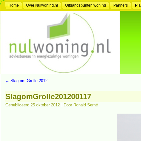
Home
Over Nulwoning.nl
Uitgangspunten woning
Partners
Pla
←
Slag om Grolle 2012
SlagomGrolle201200117
Gepubliceerd
25 oktober 2012
|
Door
Ronald Serné