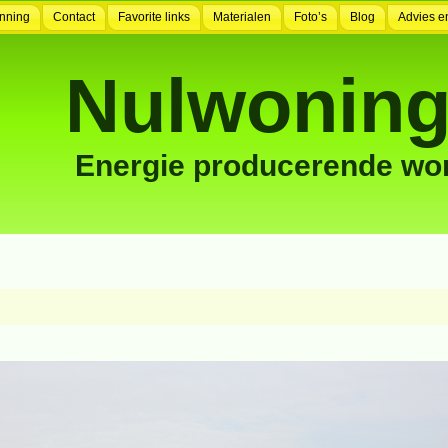
nning
Contact
Favorite links
Materialen
Foto’s
Blog
Advies e
Nulwoning
Energie producerende wo