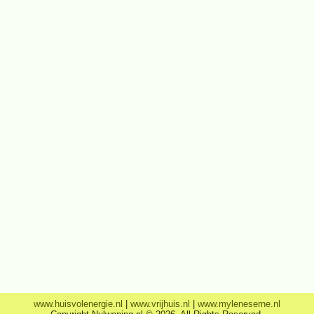
www.huisvolenergie.nl
|
www.vrijhuis.nl
|
www.myleneserne.nl