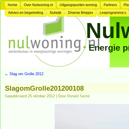
Home
Over Nulwoning.nl
Uitgangspunten woning
Partners
Pla
Advies en begeleiding
Nulwijk
Diverse filmpjes
Lesprogramma’s
Nul
Energie 
←
Slag om Grolle 2012
SlagomGrolle201200108
Gepubliceerd
25 oktober 2012
|
Door
Ronald Serné