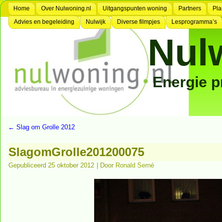
Home
Over Nulwoning.nl
Uitgangspunten woning
Partners
Pla
Advies en begeleiding
Nulwijk
Diverse filmpjes
Lesprogramma’s
Nul
Energie 
←
Slag om Grolle 2012
SlagomGrolle201200075
Gepubliceerd
25 oktober 2012
|
Door
Ronald Serné