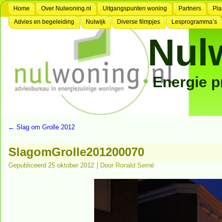
Home
Over Nulwoning.nl
Uitgangspunten woning
Partners
Pla
Advies en begeleiding
Nulwijk
Diverse filmpjes
Lesprogramma’s
Nul
Energie 
←
Slag om Grolle 2012
SlagomGrolle201200070
Gepubliceerd
25 oktober 2012
|
Door
Ronald Serné