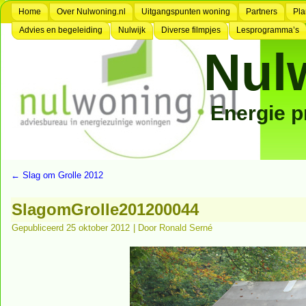
Home
Over Nulwoning.nl
Uitgangspunten woning
Partners
Pla
Advies en begeleiding
Nulwijk
Diverse filmpjes
Lesprogramma’s
Nul
Energie 
←
Slag om Grolle 2012
SlagomGrolle201200044
Gepubliceerd
25 oktober 2012
|
Door
Ronald Serné