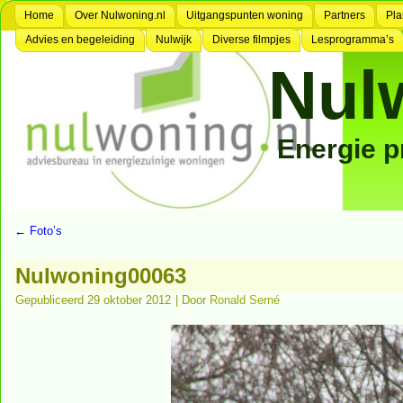
Home
Over Nulwoning.nl
Uitgangspunten woning
Partners
Pla
Advies en begeleiding
Nulwijk
Diverse filmpjes
Lesprogramma’s
Nul
Energie 
←
Foto’s
Nulwoning00063
Gepubliceerd
29 oktober 2012
|
Door
Ronald Serné