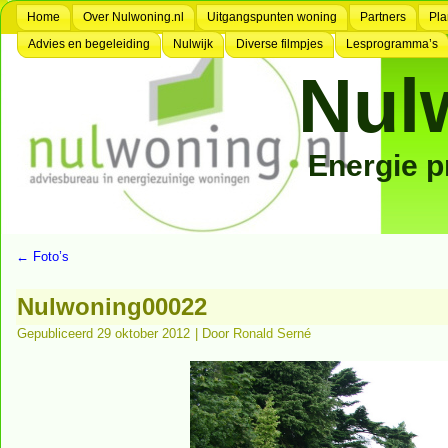
Home
Over Nulwoning.nl
Uitgangspunten woning
Partners
Pla
Advies en begeleiding
Nulwijk
Diverse filmpjes
Lesprogramma’s
Nul
Energie 
←
Foto’s
Nulwoning00022
Gepubliceerd
29 oktober 2012
|
Door
Ronald Serné